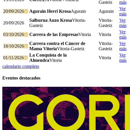
Gasteiz
más
Ver
20/09/2026
Agurain Herri Krosa
Agurain
Agurain
más
Salburua Auzo Krosa
Vitoria-
Vitoria-
Ver
20/09/2026
Gasteiz
Gasteiz
más
Ver
03/10/2026
Carrera de las Empresas
Vitoria
Vitoria
más
Carrera contra el Cáncer de
Vitoria-
Ver
18/10/2026
Mama Vitoria
Vitoria-Gasteiz
Gasteiz
más
La Conquista de la
Ver
01/11/2026
Vitoria
Almendra
Vitoria
más
calendario completo
Eventos destacados