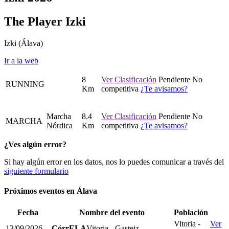
The Player Izki
Izki
(Álava)
Ir a la web
8
Ver Clasificación
Pendiente
No
RUNNING
Km
competitiva
¿Te avisamos?
Marcha
8.4
Ver Clasificación
Pendiente
No
MARCHA
Nórdica
Km
competitiva
¿Te avisamos?
¿Ves algún error?
Si hay algún error en los datos, nos lo puedes comunicar a través del
siguiente formulario
Próximos eventos en
Álava
Fecha
Nombre del evento
Población
Vitoria -
Ver
13/09/2026
CórrELA
Vitoria - Gasteiz