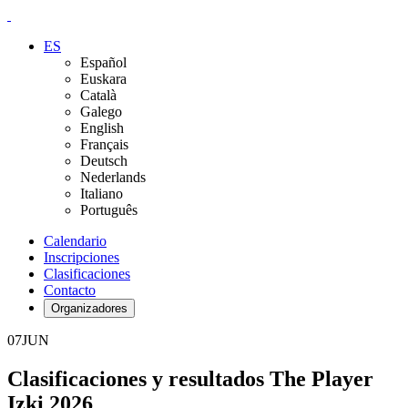
ES
Español
Euskara
Català
Galego
English
Français
Deutsch
Nederlands
Italiano
Português
Calendario
Inscripciones
Clasificaciones
Contacto
Organizadores
07
JUN
Clasificaciones y resultados The Player
Izki 2026