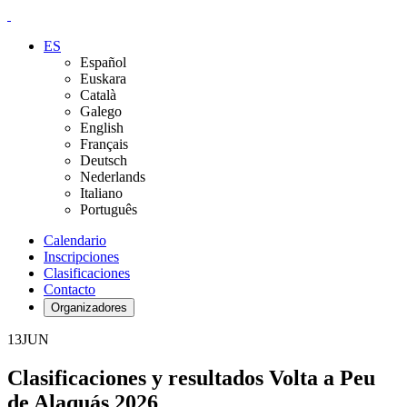
ES
Español
Euskara
Català
Galego
English
Français
Deutsch
Nederlands
Italiano
Português
Calendario
Inscripciones
Clasificaciones
Contacto
Organizadores
13
JUN
Clasificaciones y resultados Volta a Peu
de Alaquás 2026