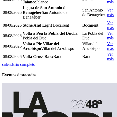
Jalance
Jalance
más
Legua de San Antonio de
San Antonio
Ver
08/08/2026
Benagéber
San Antonio de
de Benagéber
más
Benagéber
Ver
08/08/2026
Stone And Light
Bocairent
Bocairent
más
Volta a Peu la Pobla del Duc
La
La Pobla del
Ver
08/08/2026
Pobla del Duc
Duc
más
Volta a Pie Villar del
Villar del
Ver
08/08/2026
Arzobispo
Villar del Arzobispo
Arzobispo
más
Ver
08/08/2026
Volta Cross Barx
Barx
Barx
más
calendario completo
Eventos destacados