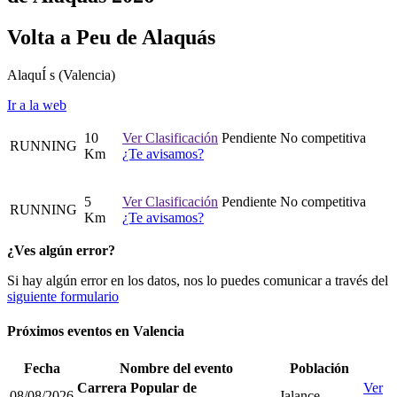
Volta a Peu de Alaquás
AlaquÍ s
(Valencia)
Ir a la web
10
Ver Clasificación
Pendiente
No competitiva
RUNNING
Km
¿Te avisamos?
5
Ver Clasificación
Pendiente
No competitiva
RUNNING
Km
¿Te avisamos?
¿Ves algún error?
Si hay algún error en los datos, nos lo puedes comunicar a través del
siguiente formulario
Próximos eventos en
Valencia
Fecha
Nombre del evento
Población
Carrera Popular de
Ver
08/08/2026
Jalance