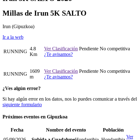
Millas de Irun 5K SALTO
Irun
(Gipuzkoa)
Ir a la web
4.8
Ver Clasificación
Pendiente
No competitiva
RUNNING
Km
¿Te avisamos?
1609
Ver Clasificación
Pendiente
No competitiva
RUNNING
m
¿Te avisamos?
¿Ves algún error?
Si hay algún error en los datos, nos lo puedes comunicar a través del
siguiente formulario
Próximos eventos en
Gipuzkoa
Fecha
Nombre del evento
Población
Ver
05/09/2026
Subida a Guadalupe
Hondarribia
Hondarribia