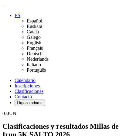
ES
Español
Euskara
Català
Galego
English
Français
Deutsch
Nederlands
Italiano
Português
Calendario
Inscripciones
Clasificaciones
Contacto
Organizadores
07
JUN
Clasificaciones y resultados Millas de
Irun 5K SALTO 2026