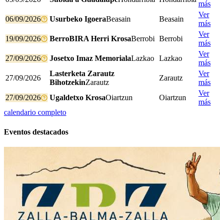
más
Ver
06/09/2026
Usurbeko Igoera
Beasain
Beasain
más
Ver
19/09/2026
BerroBIRA Herri Krosa
Berrobi
Berrobi
más
Ver
27/09/2026
Josetxo Imaz Memoriala
Lazkao
Lazkao
más
Lasterketa Zarautz
Ver
27/09/2026
Zarautz
Bihotzekin
Zarautz
más
Ver
27/09/2026
Ugaldetxo Krosa
Oiartzun
Oiartzun
más
calendario completo
Eventos destacados