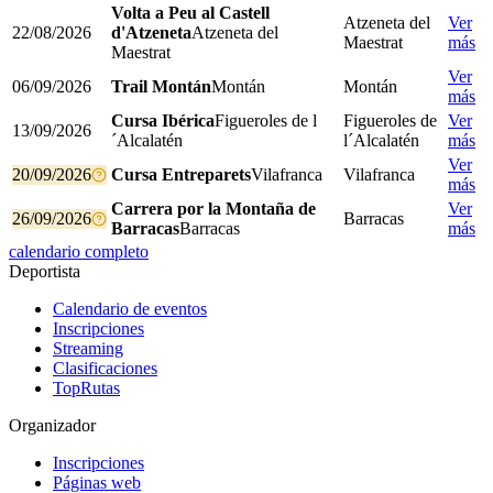
Volta a Peu al Castell
Atzeneta del
Ver
22/08/2026
d'Atzeneta
Atzeneta del
Maestrat
más
Maestrat
Ver
06/09/2026
Trail Montán
Montán
Montán
más
Cursa Ibérica
Figueroles de l
Figueroles de
Ver
13/09/2026
´Alcalatén
l´Alcalatén
más
Ver
20/09/2026
Cursa Entreparets
Vilafranca
Vilafranca
más
Carrera por la Montaña de
Ver
26/09/2026
Barracas
Barracas
Barracas
más
calendario completo
Deportista
Calendario de eventos
Inscripciones
Streaming
Clasificaciones
TopRutas
Organizador
Inscripciones
Páginas web