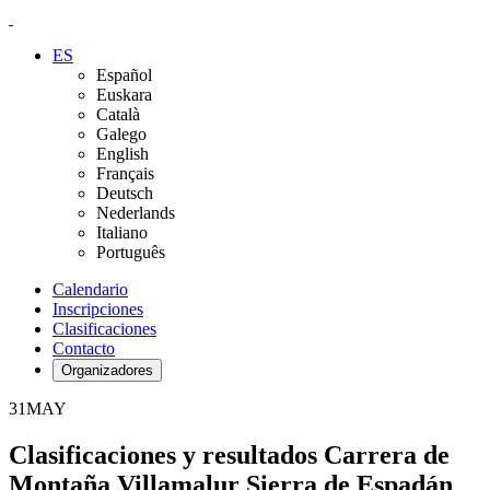
ES
Español
Euskara
Català
Galego
English
Français
Deutsch
Nederlands
Italiano
Português
Calendario
Inscripciones
Clasificaciones
Contacto
Organizadores
31
MAY
Clasificaciones y resultados Carrera de
Montaña Villamalur Sierra de Espadán