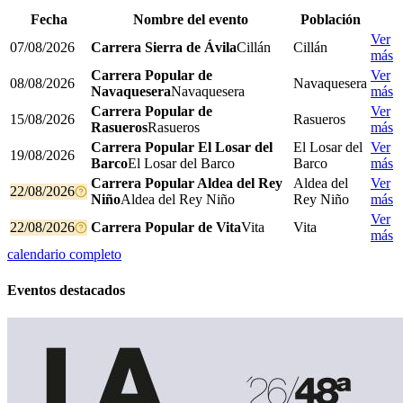
Fecha
Nombre del evento
Población
Ver
07/08/2026
Carrera Sierra de Ávila
Cillán
Cillán
más
Carrera Popular de
Ver
08/08/2026
Navaquesera
Navaquesera
Navaquesera
más
Carrera Popular de
Ver
15/08/2026
Rasueros
Rasueros
Rasueros
más
Carrera Popular El Losar del
El Losar del
Ver
19/08/2026
Barco
El Losar del Barco
Barco
más
Carrera Popular Aldea del Rey
Aldea del
Ver
22/08/2026
Niño
Aldea del Rey Niño
Rey Niño
más
Ver
22/08/2026
Carrera Popular de Vita
Vita
Vita
más
calendario completo
Eventos destacados