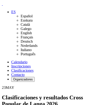
ES
Español
Euskara
Català
Galego
English
Français
Deutsch
Nederlands
Italiano
Português
Calendario
Inscripciones
Clasificaciones
Contacto
Organizadores
23
MAY
Clasificaciones y resultados Cross
Popular de Langa 2026