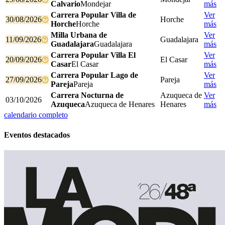
Calvario
Mondejar
más
Carrera Popular Villa de
Ver
30/08/2026
Horche
Horche
Horche
más
Milla Urbana de
Ver
11/09/2026
Guadalajara
Guadalajara
Guadalajara
más
Carrera Popular Villa El
Ver
20/09/2026
El Casar
Casar
El Casar
más
Carrera Popular Lago de
Ver
27/09/2026
Pareja
Pareja
Pareja
más
Carrera Nocturna de
Azuqueca de
Ver
03/10/2026
Azuqueca
Azuqueca de Henares
Henares
más
calendario completo
Eventos destacados