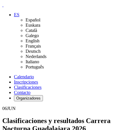
ES
Español
Euskara
Català
Galego
English
Français
Deutsch
Nederlands
Italiano
Português
Calendario
Inscripciones
Clasificaciones
Contacto
Organizadores
06
JUN
Clasificaciones y resultados Carrera
Nocturna Guadalajara 2026