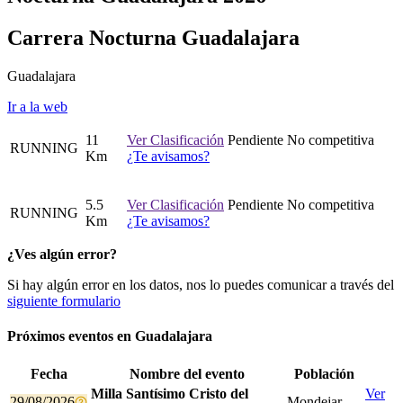
Carrera Nocturna Guadalajara
Guadalajara
Ir a la web
11
Ver Clasificación
Pendiente
No competitiva
RUNNING
Km
¿Te avisamos?
5.5
Ver Clasificación
Pendiente
No competitiva
RUNNING
Km
¿Te avisamos?
¿Ves algún error?
Si hay algún error en los datos, nos lo puedes comunicar a través del
siguiente formulario
Próximos eventos en
Guadalajara
Fecha
Nombre del evento
Población
Milla Santísimo Cristo del
Ver
29/08/2026
Mondejar