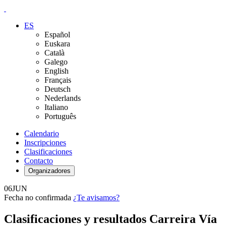
ES
Español
Euskara
Català
Galego
English
Français
Deutsch
Nederlands
Italiano
Português
Calendario
Inscripciones
Clasificaciones
Contacto
Organizadores
06
JUN
Fecha no confirmada
¿Te avisamos?
Clasificaciones y resultados Carreira Vía