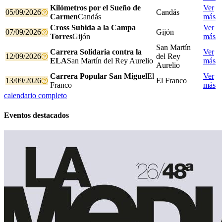
Kilómetros por el Sueño de
Ver
05/09/2026
Candás
Carmen
Candás
más
Cross Subida a la Campa
Ver
07/09/2026
Gijón
Torres
Gijón
más
San Martín
Carrera Solidaria contra la
Ver
12/09/2026
del Rey
ELA
San Martín del Rey Aurelio
más
Aurelio
Carrera Popular San Miguel
El
Ver
13/09/2026
El Franco
Franco
más
calendario completo
Eventos destacados