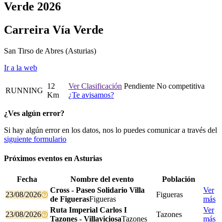
Verde 2026
Carreira Vía Verde
San Tirso de Abres
(Asturias)
Ir a la web
12
Ver Clasificación
Pendiente
No competitiva
RUNNING
Km
¿Te avisamos?
¿Ves algún error?
Si hay algún error en los datos, nos lo puedes comunicar a través del
siguiente formulario
Próximos eventos en
Asturias
Fecha
Nombre del evento
Población
Cross - Paseo Solidario Villa
Ver
23/08/2026
Figueras
de Figueras
Figueras
más
Ruta Imperial Carlos I
Ver
23/08/2026
Tazones
Tazones - Villaviciosa
Tazones
más