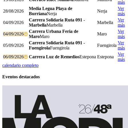
más
Media Legua Playa de
Ver
28/08/2026
Nerja
Burriana
Nerja
más
Carrera Solidaria Ruta 091 -
Ver
04/09/2026
Marbella
Marbella
Marbella
más
Carrera Urbana Feria de
Ver
04/09/2026
Maro
Maro
Maro
más
Carrera Solidaria Ruta 091 -
Ver
05/09/2026
Fuengirola
Fuengirola
Fuengirola
más
Ver
06/09/2026
Carrera Luz de Remedios
Estepona
Estepona
más
calendario completo
Eventos destacados