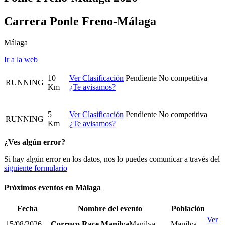
Carrera Ponle Freno-Málaga
Málaga
Ir a la web
10
Ver Clasificación
Pendiente
No competitiva
RUNNING
Km
¿Te avisamos?
5
Ver Clasificación
Pendiente
No competitiva
RUNNING
Km
¿Te avisamos?
¿Ves algún error?
Si hay algún error en los datos, nos lo puedes comunicar a través del
siguiente formulario
Próximos eventos en
Málaga
Fecha
Nombre del evento
Población
Ver
15/08/2026
Corruco Race Manilva
Manilva
Manilva