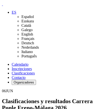
ES
Español
Euskara
Català
Galego
English
Français
Deutsch
Nederlands
Italiano
Português
Calendario
Inscripciones
Clasificaciones
Contacto
Organizadores
06
JUN
Clasificaciones y resultados Carrera
Ponle Freno-Málaga 2026