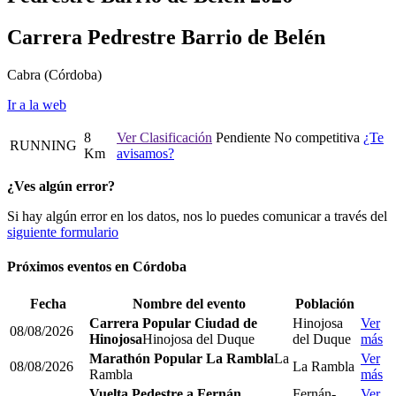
Carrera Pedrestre Barrio de Belén
Cabra
(Córdoba)
Ir a la web
8
Ver Clasificación
Pendiente
No competitiva
¿Te
RUNNING
Km
avisamos?
¿Ves algún error?
Si hay algún error en los datos, nos lo puedes comunicar a través del
siguiente formulario
Próximos eventos en
Córdoba
Fecha
Nombre del evento
Población
Carrera Popular Ciudad de
Hinojosa
Ver
08/08/2026
Hinojosa
Hinojosa del Duque
del Duque
más
Marathón Popular La Rambla
La
Ver
08/08/2026
La Rambla
Rambla
más
Vuelta Pedestre a Fernán
Fernán-
Ver