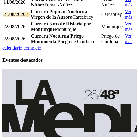
14/08/2026
Núñez
Fernán-Núñez
Núñez
más
Carrera Popular Nocturna
Ver
21/08/2026
Carcabuey
Virgen de la Aurora
Carcabuey
más
Carrera Kms de Historia por
Ver
22/08/2026
Monturque
Monturque
Monturque
más
Carrera Nocturna Priego
Priego de
Ver
22/08/2026
Monumental
Priego de Córdoba
Córdoba
más
calendario completo
Eventos destacados