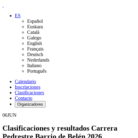
ES
Español
Euskara
Català
Galego
English
Français
Deutsch
Nederlands
Italiano
Português
Calendario
Inscripciones
Clasificaciones
Contacto
Organizadores
06
JUN
Clasificaciones y resultados Carrera
Pedrestre Barrio de Belén 2026