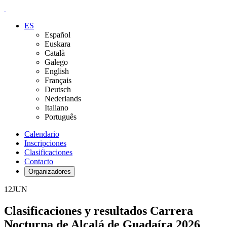
ES
Español
Euskara
Català
Galego
English
Français
Deutsch
Nederlands
Italiano
Português
Calendario
Inscripciones
Clasificaciones
Contacto
Organizadores
12
JUN
Clasificaciones y resultados Carrera
Nocturna de Alcalá de Guadaíra 2026