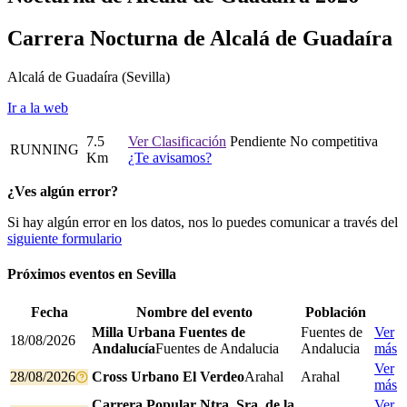
Carrera Nocturna de Alcalá de Guadaíra
Alcalá de Guadaíra
(Sevilla)
Ir a la web
7.5
Ver Clasificación
Pendiente
No competitiva
RUNNING
Km
¿Te avisamos?
¿Ves algún error?
Si hay algún error en los datos, nos lo puedes comunicar a través del
siguiente formulario
Próximos eventos en
Sevilla
Fecha
Nombre del evento
Población
Milla Urbana Fuentes de
Fuentes de
Ver
18/08/2026
Andalucía
Fuentes de Andalucia
Andalucia
más
Ver
28/08/2026
Cross Urbano El Verdeo
Arahal
Arahal
más
Carrera Popular Ntra. Sra. de la
Ver