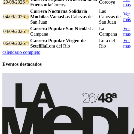
29/08/2026
Corcoya
Fuensanta
Corcoya
más
Carrera Nocturna Solidaria
Las
Ver
04/09/2026
Mochilas Vacías
Las Cabezas de
Cabezas de
más
San Juan
San Juan
Carrera Popular San Nicolás
La
La
Ver
04/09/2026
Campana
Campana
más
Carrera Popular Virgen de
Lora del
Ver
06/09/2026
Setefilla
Lora del Río
Río
más
calendario completo
Eventos destacados