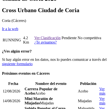
Cross Urbano Ciudad de Coria
Coria
(Cáceres)
Ir a la web
4.2
Ver Clasificación
Pendiente
No competitiva
RUNNING
Km
¿Te avisamos?
¿Ves algún error?
Si hay algún error en los datos, nos lo puedes comunicar a través del
siguiente formulario
Próximos eventos en
Cáceres
Fecha
Nombre del evento
Población
Carrera Popular de
Ver
12/08/2026
Acebo
Acebo
Acebo
más
Mini Maratón de
Ver
14/08/2026
Miajadas
Miajadas
Miajadas
más
Subida Popular al Cerro
Malpartida
Ver