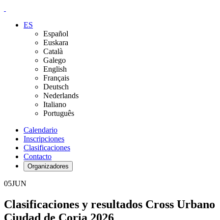
ES
Español
Euskara
Català
Galego
English
Français
Deutsch
Nederlands
Italiano
Português
Calendario
Inscripciones
Clasificaciones
Contacto
Organizadores
05
JUN
Clasificaciones y resultados Cross Urbano
Ciudad de Coria 2026