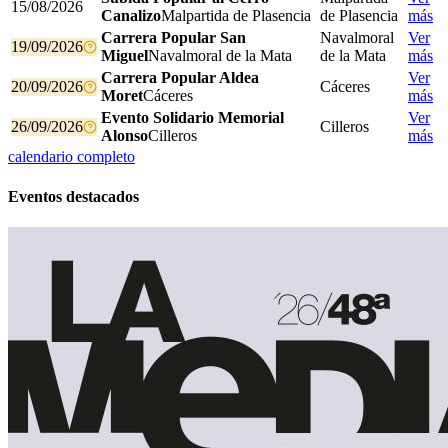
15/08/2026
Canalizo
Malpartida de Plasencia
de Plasencia
más
Carrera Popular San
Navalmoral
Ver
19/09/2026
Miguel
Navalmoral de la Mata
de la Mata
más
Carrera Popular Aldea
Ver
20/09/2026
Cáceres
Moret
Cáceres
más
Evento Solidario Memorial
Ver
26/09/2026
Cilleros
Alonso
Cilleros
más
calendario completo
Eventos destacados