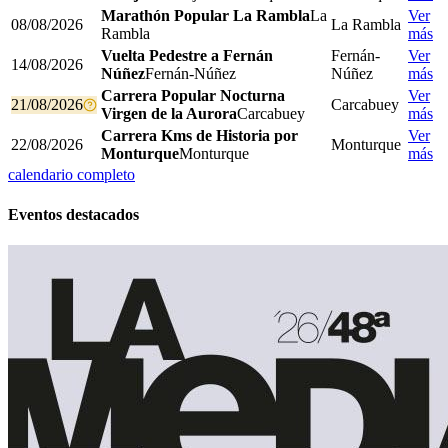
Marathón Popular La Rambla
La
Ver
08/08/2026
La Rambla
Rambla
más
Vuelta Pedestre a Fernán
Fernán-
Ver
14/08/2026
Núñez
Fernán-Núñez
Núñez
más
Carrera Popular Nocturna
Ver
21/08/2026
Carcabuey
Virgen de la Aurora
Carcabuey
más
Carrera Kms de Historia por
Ver
22/08/2026
Monturque
Monturque
Monturque
más
calendario completo
Eventos destacados