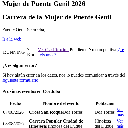
Mujer de Puente Genil 2026
Carrera de la Mujer de Puente Genil
Puente Genil
(Córdoba)
Ir a la web
3
Ver Clasificación
Pendiente
No competitiva
¿Te
RUNNING
Km
avisamos?
¿Ves algún error?
Si hay algún error en los datos, nos lo puedes comunicar a través del
siguiente formulario
Próximos eventos en
Córdoba
Fecha
Nombre del evento
Población
Ver
07/08/2026
Cross San Roque
Dos Torres
Dos Torres
más
Carrera Popular Ciudad de
Hinojosa
Ver
08/08/2026
Hinojosa
Hinojosa del Duque
del Duque
más