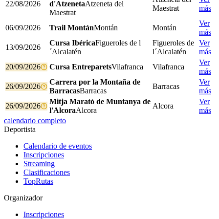
22/08/2026
d'Atzeneta
Atzeneta del
Maestrat
más
Maestrat
Ver
06/09/2026
Trail Montán
Montán
Montán
más
Cursa Ibérica
Figueroles de l
Figueroles de
Ver
13/09/2026
´Alcalatén
l´Alcalatén
más
Ver
20/09/2026
Cursa Entreparets
Vilafranca
Vilafranca
más
Carrera por la Montaña de
Ver
26/09/2026
Barracas
Barracas
Barracas
más
Mitja Marató de Muntanya de
Ver
26/09/2026
Alcora
l'Alcora
Alcora
más
calendario completo
Deportista
Calendario de eventos
Inscripciones
Streaming
Clasificaciones
TopRutas
Organizador
Inscripciones