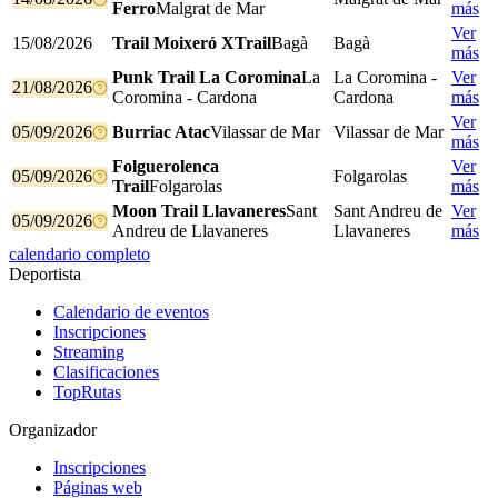
Ferro
Malgrat de Mar
más
Ver
15/08/2026
Trail Moixeró XTrail
Bagà
Bagà
más
Punk Trail La Coromina
La
La Coromina -
Ver
21/08/2026
Coromina - Cardona
Cardona
más
Ver
05/09/2026
Burriac Atac
Vilassar de Mar
Vilassar de Mar
más
Folguerolenca
Ver
05/09/2026
Folgarolas​​
Trail
Folgarolas​​
más
Moon Trail Llavaneres
Sant
Sant Andreu de
Ver
05/09/2026
Andreu de Llavaneres
Llavaneres
más
calendario completo
Deportista
Calendario de eventos
Inscripciones
Streaming
Clasificaciones
TopRutas
Organizador
Inscripciones
Páginas web