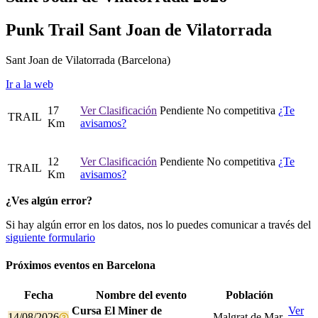
Punk Trail Sant Joan de Vilatorrada
Sant Joan de Vilatorrada
(Barcelona)
Ir a la web
17
Ver Clasificación
Pendiente
No competitiva
¿Te
TRAIL
Km
avisamos?
12
Ver Clasificación
Pendiente
No competitiva
¿Te
TRAIL
Km
avisamos?
¿Ves algún error?
Si hay algún error en los datos, nos lo puedes comunicar a través del
siguiente formulario
Próximos eventos en
Barcelona
Fecha
Nombre del evento
Población
Cursa El Miner de
Ver
14/08/2026
Malgrat de Mar