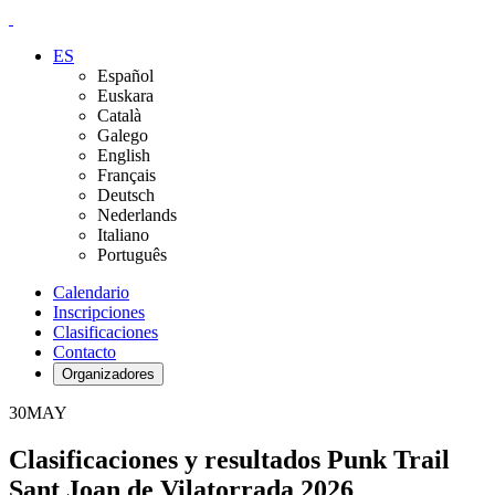
ES
Español
Euskara
Català
Galego
English
Français
Deutsch
Nederlands
Italiano
Português
Calendario
Inscripciones
Clasificaciones
Contacto
Organizadores
30
MAY
Clasificaciones y resultados Punk Trail
Sant Joan de Vilatorrada 2026