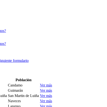
mos?
mos?
siguiente formulario
Población
Candamo
Ver más
Guimarán
Ver más
Luiña
San Martin de Luiña
Ver más
Naveces
Ver más
Langreo
Ver más