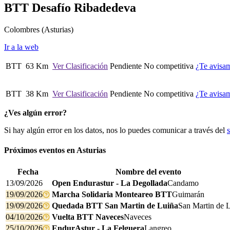
BTT Desafío Ribadedeva
Colombres
(Asturias)
Ir a la web
BTT
63 Km
Ver Clasificación
Pendiente
No competitiva
¿Te avisa
BTT
38 Km
Ver Clasificación
Pendiente
No competitiva
¿Te avisa
¿Ves algún error?
Si hay algún error en los datos, nos lo puedes comunicar a través del
Próximos eventos en
Asturias
Fecha
Nombre del evento
13/09/2026
Open Endurastur - La Degollada
Candamo
19/09/2026
Marcha Solidaria Monteareo BTT
Guimarán
19/09/2026
Quedada BTT San Martin de Luiña
San Martin de 
04/10/2026
Vuelta BTT Naveces
Naveces
25/10/2026
EndurAstur - La Felguera
Langreo