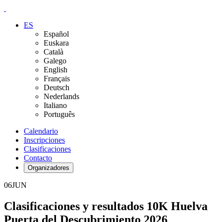
ES
Español
Euskara
Català
Galego
English
Français
Deutsch
Nederlands
Italiano
Português
Calendario
Inscripciones
Clasificaciones
Contacto
Organizadores
06
JUN
Clasificaciones y resultados 10K Huelva
Puerta del Descubrimiento 2026