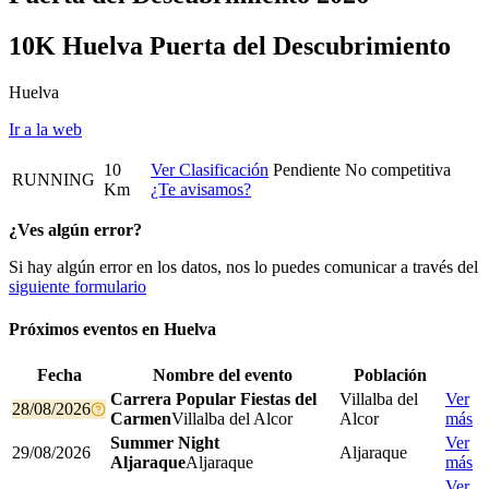
10K Huelva Puerta del Descubrimiento
Huelva
Ir a la web
10
Ver Clasificación
Pendiente
No competitiva
RUNNING
Km
¿Te avisamos?
¿Ves algún error?
Si hay algún error en los datos, nos lo puedes comunicar a través del
siguiente formulario
Próximos eventos en
Huelva
Fecha
Nombre del evento
Población
Carrera Popular Fiestas del
Villalba del
Ver
28/08/2026
Carmen
Villalba del Alcor
Alcor
más
Summer Night
Ver
29/08/2026
Aljaraque
Aljaraque
Aljaraque
más
Ver