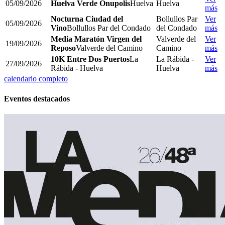
05/09/2026
Huelva Verde Onupolis
Huelva
Huelva
más
Nocturna Ciudad del
Bollullos Par
Ver
05/09/2026
Vino
Bollullos Par del Condado
del Condado
más
Media Maratón Virgen del
Valverde del
Ver
19/09/2026
Reposo
Valverde del Camino
Camino
más
10K Entre Dos Puertos
La
La Rábida -
Ver
27/09/2026
Rábida - Huelva
Huelva
más
calendario completo
Eventos destacados