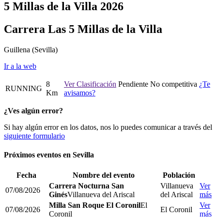
5 Millas de la Villa 2026
Carrera Las 5 Millas de la Villa
Guillena
(Sevilla)
Ir a la web
8
Ver Clasificación
Pendiente
No competitiva
¿Te
RUNNING
Km
avisamos?
¿Ves algún error?
Si hay algún error en los datos, nos lo puedes comunicar a través del
siguiente formulario
Próximos eventos en
Sevilla
Fecha
Nombre del evento
Población
Carrera Nocturna San
Villanueva
Ver
07/08/2026
Ginés
Villanueva del Ariscal
del Ariscal
más
Milla San Roque El Coronil
El
Ver
07/08/2026
El Coronil
Coronil
más