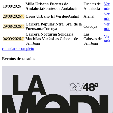
Milla Urbana Fuentes de
Fuentes de
Ver
18/08/2026
Andalucía
Fuentes de Andalucia
Andalucia
más
Ver
28/08/2026
Cross Urbano El Verdeo
Arahal
Arahal
más
Carrera Popular Ntra. Sra. de la
Ver
29/08/2026
Corcoya
Fuensanta
Corcoya
más
Carrera Nocturna Solidaria
Las
Ver
04/09/2026
Mochilas Vacías
Las Cabezas de
Cabezas de
más
San Juan
San Juan
calendario completo
Eventos destacados