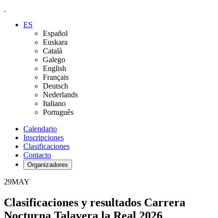
ES
Español
Euskara
Català
Galego
English
Français
Deutsch
Nederlands
Italiano
Português
Calendario
Inscripciones
Clasificaciones
Contacto
Organizadores
29
MAY
Clasificaciones y resultados Carrera
Nocturna Talavera la Real 2026