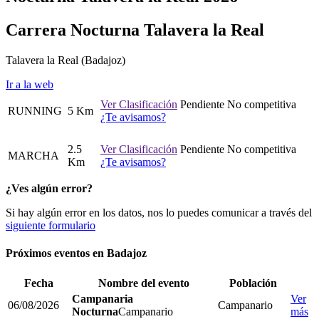
Carrera Nocturna Talavera la Real
Talavera la Real
(Badajoz)
Ir a la web
Ver Clasificación
Pendiente
No competitiva
RUNNING
5 Km
¿Te avisamos?
2.5
Ver Clasificación
Pendiente
No competitiva
MARCHA
Km
¿Te avisamos?
¿Ves algún error?
Si hay algún error en los datos, nos lo puedes comunicar a través del
siguiente formulario
Próximos eventos en
Badajoz
Fecha
Nombre del evento
Población
Campanaria
Ver
06/08/2026
Campanario
Nocturna
Campanario
más