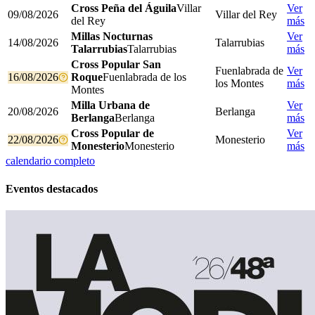
Cross Peña del Águila
Villar
Ver
09/08/2026
Villar del Rey
del Rey
más
Millas Nocturnas
Ver
14/08/2026
Talarrubias
Talarrubias
Talarrubias
más
Cross Popular San
Fuenlabrada de
Ver
16/08/2026
Roque
Fuenlabrada de los
los Montes
más
Montes
Milla Urbana de
Ver
20/08/2026
Berlanga
Berlanga
Berlanga
más
Cross Popular de
Ver
22/08/2026
Monesterio
Monesterio
Monesterio
más
calendario completo
Eventos destacados