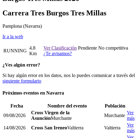
Carrera Tres Burgos Tres Millas
Pamplona
(Navarra)
Ir a la web
4.8
Ver Clasificación
Pendiente
No competitiva
RUNNING
Km
¿Te avisamos?
¿Ves algún error?
Si hay algún error en los datos, nos lo puedes comunicar a través del
siguiente formulario
Próximos eventos en
Navarra
Fecha
Nombre del evento
Población
Cross Virgen de la
Ver
09/08/2026
Murchante
Asunción
Murchante
más
Ver
14/08/2026
Cross San Ireneo
Valtierra
Valtierra
más
Ver