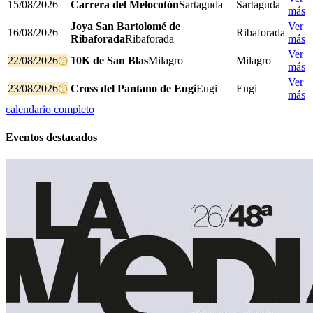
15/08/2026
Carrera del Melocotón
Sartaguda
Sartaguda
más
Joya San Bartolomé de
Ver
16/08/2026
Ribaforada
Ribaforada
Ribaforada
más
Ver
22/08/2026
10K de San Blas
Milagro
Milagro
más
Ver
23/08/2026
Cross del Pantano de Eugi
Eugi
Eugi
más
calendario completo
Eventos destacados