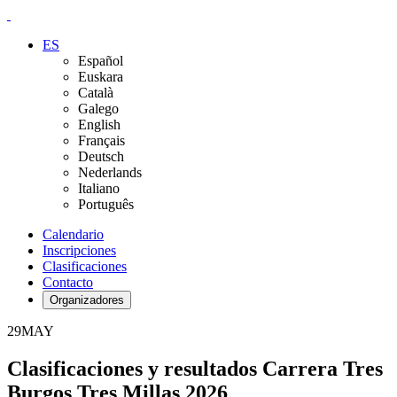
ES
Español
Euskara
Català
Galego
English
Français
Deutsch
Nederlands
Italiano
Português
Calendario
Inscripciones
Clasificaciones
Contacto
Organizadores
29
MAY
Clasificaciones y resultados Carrera Tres
Burgos Tres Millas 2026