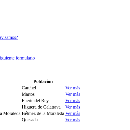
avisamos?
siguiente formulario
Población
Carchel
Ver más
Martos
Ver más
Fuerte del Rey
Ver más
Higuera de Calatrava
Ver más
la Moraleda
Bélmez de la Moraleda
Ver más
Quesada
Ver más