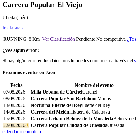
Carrera Popular El Viejo
Úbeda
(Jaén)
Ir a la web
RUNNING
8 Km
Ver Clasificación
Pendiente
No competitiva
¿Te 
¿Ves algún error?
Si hay algún error en los datos, nos lo puedes comunicar a través del
Próximos eventos en
Jaén
Fecha
Nombre del evento
07/08/2026
Milla Urbana de Cárchel
Carchel
08/08/2026
Carrera Popular San Bartolomé
Martos
13/08/2026
Nocturna Fuerte del Rey
Fuerte del Rey
14/08/2026
Carrera del Melón
Higuera de Calatrava
15/08/2026
Carrera Urbana Bélmez de la Moraleda
Bélmez de 
22/08/2026
Carrera Popular Ciudad de Quesada
Quesada
calendario completo