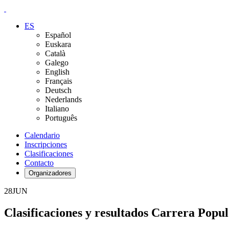
ES
Español
Euskara
Català
Galego
English
Français
Deutsch
Nederlands
Italiano
Português
Calendario
Inscripciones
Clasificaciones
Contacto
Organizadores
28
JUN
Clasificaciones y resultados Carrera Popu