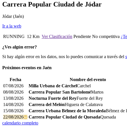
Carrera Popular Ciudad de Jódar
Jódar
(Jaén)
Ir a la web
RUNNING
12 Km
Ver Clasificación
Pendiente
No competitiva
¿Te
¿Ves algún error?
Si hay algún error en los datos, nos lo puedes comunicar a través del
Próximos eventos en
Jaén
Fecha
Nombre del evento
07/08/2026
Milla Urbana de Cárchel
Carchel
08/08/2026
Carrera Popular San Bartolomé
Martos
13/08/2026
Nocturna Fuerte del Rey
Fuerte del Rey
14/08/2026
Carrera del Melón
Higuera de Calatrava
15/08/2026
Carrera Urbana Bélmez de la Moraleda
Bélmez de 
22/08/2026
Carrera Popular Ciudad de Quesada
Quesada
calendario completo