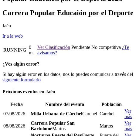
Carrera Popular Educaión por el Deporte
Jaén
Ir a la web
0
Ver Clasificación
Pendiente
No competitiva
¿Te
RUNNING
m
avisamos?
¿Ves algún error?
Si hay algún error en los datos, nos lo puedes comunicar a través del
siguiente formulario
Próximos eventos en
Jaén
Fecha
Nombre del evento
Población
Ver
07/08/2026
Milla Urbana de Cárchel
Carchel
Carchel
más
Carrera Popular San
Ver
08/08/2026
Martos
Bartolomé
Martos
más
Nocturna Fuerte del Rey
Fuerte
Fuerte del
Ver