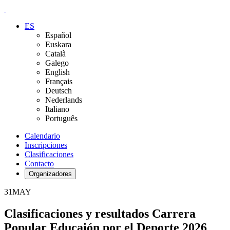
ES
Español
Euskara
Català
Galego
English
Français
Deutsch
Nederlands
Italiano
Português
Calendario
Inscripciones
Clasificaciones
Contacto
Organizadores
31
MAY
Clasificaciones y resultados Carrera
Popular Educaión por el Deporte 2026