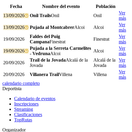
Fecha
Nombre del evento
Población
Ver
13/09/2026
Onil Trails
Onil
Onil
más
Ver
13/09/2026
Pujada al Montcabrer
Alcoi
Alcoi
más
Faldes del Puig
Ver
19/09/2026
Finestrat
Campana
Finestrat
más
Pujada a la Serreta Carmelites
Ver
19/09/2026
Alcoi
- Vedruna
Alcoi
más
Trail de la Jovada
Alcalá de la
Alcalá de la
Ver
20/09/2026
Jovada
Jovada
más
Ver
20/09/2026
Villanera Trail
Villena
Villena
más
calendario completo
Deportista
Calendario de eventos
Inscripciones
Streaming
Clasificaciones
TopRutas
Organizador