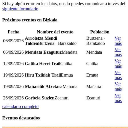
Si hay algún error en los datos, nos lo puedes comunicar a través del
siguiente formulario
Próximos eventos en
Bizkaia
Fecha
Nombre del evento
Población
Arroletza Mendi
Burtzena -
Ver
06/09/2026
Taldea
Burtzena - Barakaldo
Barakaldo
más
Ver
06/09/2026
Mendata Ezagutuz
Mendata
Mendata
más
Ver
12/09/2026
Gatika Herri Trail
Gatika
Gatika
más
Ver
19/09/2026
Hiru Txikiak Trail
Ermua
Ermua
más
Ver
19/09/2026
Mañaritik Atxetara
Mañaria
Mañaria
más
Ver
26/09/2026
Gorbeia Suzien
Zeanuri
Zeanuri
más
calendario completo
Eventos destacados