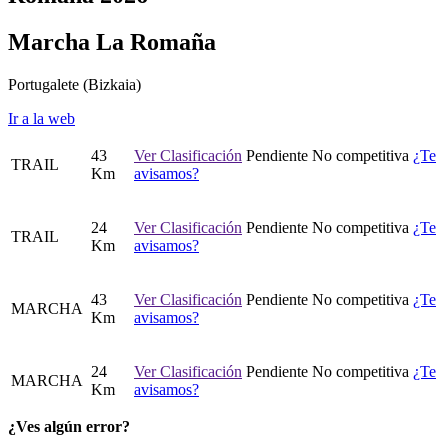
Marcha La Romaña
Portugalete
(Bizkaia)
Ir a la web
43
Ver Clasificación
Pendiente
No competitiva
¿Te
TRAIL
Km
avisamos?
24
Ver Clasificación
Pendiente
No competitiva
¿Te
TRAIL
Km
avisamos?
43
Ver Clasificación
Pendiente
No competitiva
¿Te
MARCHA
Km
avisamos?
24
Ver Clasificación
Pendiente
No competitiva
¿Te
MARCHA
Km
avisamos?
¿Ves algún error?