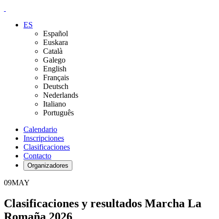
ES
Español
Euskara
Català
Galego
English
Français
Deutsch
Nederlands
Italiano
Português
Calendario
Inscripciones
Clasificaciones
Contacto
Organizadores
09
MAY
Clasificaciones y resultados Marcha La
Romaña 2026