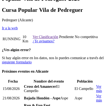
Cursa Popular Vila de Pedreguer
Pedreguer
(Alicante)
Ir a la web
10
Ver Clasificación
Pendiente
No competitiva
RUNNING
Km
¿Te avisamos?
¿Ves algún error?
Si hay algún error en los datos, nos lo puedes comunicar a través del
siguiente formulario
Próximos eventos en
Alicante
Fecha
Nombre del evento
Población
Cross del Amanecer
El
Ver
15/08/2026
El Campello
Campello
más
Ver
21/08/2026
Bajada Hondón - Aspe
Aspe
Aspe
más
Run & Fun Fest