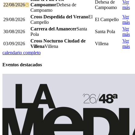
Dehesa de
Ver
22/08/2026
Campoamor
Dehesa de
Campoamo
más
Campoamo
Cross Despedida del Verano
El
Ver
29/08/2026
El Campello
Campello
más
Carrera del Amanecer
Santa
Ver
30/08/2026
Santa Pola
Pola
más
Cross Nocturno Ciudad de
Ver
03/09/2026
Villena
Villena
Villena
más
calendario completo
Eventos destacados