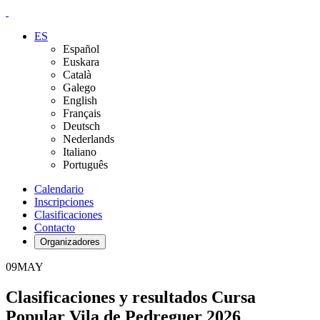
ES
Español
Euskara
Català
Galego
English
Français
Deutsch
Nederlands
Italiano
Português
Calendario
Inscripciones
Clasificaciones
Contacto
Organizadores
09
MAY
Clasificaciones y resultados Cursa
Popular Vila de Pedreguer 2026