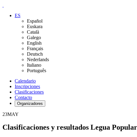
ES
Español
Euskara
Català
Galego
English
Français
Deutsch
Nederlands
Italiano
Português
Calendario
Inscripciones
Clasificaciones
Contacto
Organizadores
23
MAY
Clasificaciones y resultados Legua Popula