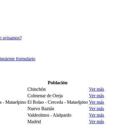
e avisamos?
siguiente formulario
Población
Chinchón
Ver más
Colmenar de Oreja
Ver más
a - Mataelpino
El Bolao - Cerceda - Mataelpino
Ver más
Nuevo Baztán
Ver más
Valdeolmos - Alalpardo
Ver más
Madrid
Ver más