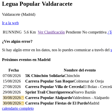
Legua Popular Valdaracete
Valdaracete
(Madrid)
Ir a la web
RUNNING
5.6 Km
Ver Clasificación
Pendiente
No competitiva
¿T
¿Ves algún error?
Si hay algún error en los datos, nos lo puedes comunicar a través del
Próximos eventos en
Madrid
Fecha
Nombre del evento
07/08/2026
5K Chinchón Solidaria
Chinchón
15/08/2026
Carrera Popular San Roque
Colmenar de Oreja
27/08/2026
Carrera Popular Villa de Cerceda
El Bolao - Cerced
29/08/2026
Sprint Trail Churrigueresca
Nuevo Baztán
30/08/2026
Carrera Popular Alalpardo
Valdeolmos - Alalpardo
30/08/2026
Carrera Popular Fiestas de El Pardo
Madrid
calendario completo