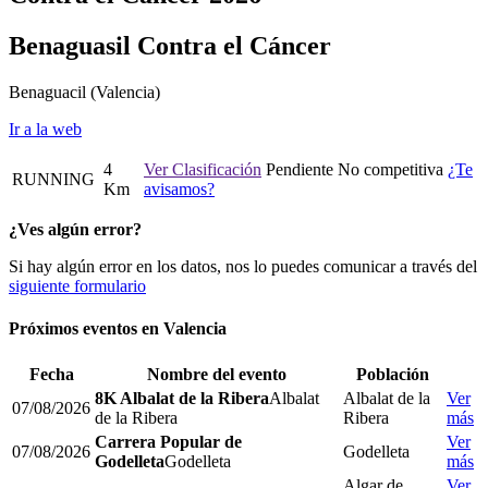
Benaguasil Contra el Cáncer
Benaguacil
(Valencia)
Ir a la web
4
Ver Clasificación
Pendiente
No competitiva
¿Te
RUNNING
Km
avisamos?
¿Ves algún error?
Si hay algún error en los datos, nos lo puedes comunicar a través del
siguiente formulario
Próximos eventos en
Valencia
Fecha
Nombre del evento
Población
8K Albalat de la Ribera
Albalat
Albalat de la
Ver
07/08/2026
de la Ribera
Ribera
más
Carrera Popular de
Ver
07/08/2026
Godelleta
Godelleta
Godelleta
más
Algar de
Ver