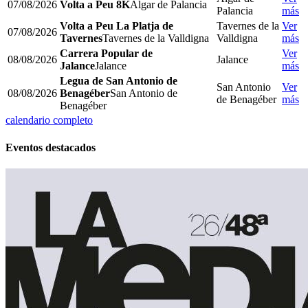
07/08/2026
Volta a Peu 8K
Algar de Palancia
Palancia
más
Volta a Peu La Platja de
Tavernes de la
Ver
07/08/2026
Tavernes
Tavernes de la Valldigna
Valldigna
más
Carrera Popular de
Ver
08/08/2026
Jalance
Jalance
Jalance
más
Legua de San Antonio de
San Antonio
Ver
08/08/2026
Benagéber
San Antonio de
de Benagéber
más
Benagéber
calendario completo
Eventos destacados