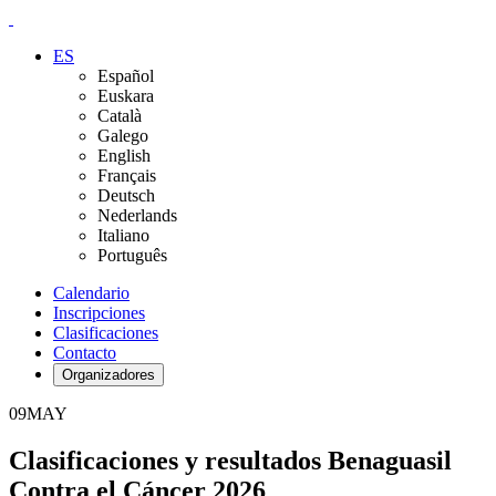
ES
Español
Euskara
Català
Galego
English
Français
Deutsch
Nederlands
Italiano
Português
Calendario
Inscripciones
Clasificaciones
Contacto
Organizadores
09
MAY
Clasificaciones y resultados Benaguasil
Contra el Cáncer 2026