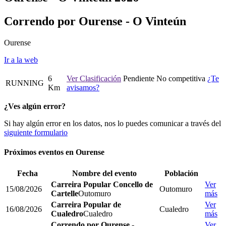
Correndo por Ourense - O Vinteún
Ourense
Ir a la web
6
Ver Clasificación
Pendiente
No competitiva
¿Te
RUNNING
Km
avisamos?
¿Ves algún error?
Si hay algún error en los datos, nos lo puedes comunicar a través del
siguiente formulario
Próximos eventos en
Ourense
Fecha
Nombre del evento
Población
Carreira Popular Concello de
Ver
15/08/2026
Outomuro
Cartelle
Outomuro
más
Carreira Popular de
Ver
16/08/2026
Cualedro
Cualedro
Cualedro
más
Correndo por Ourense -
Ver