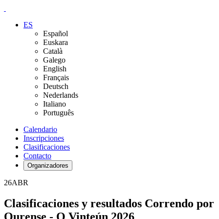
ES
Español
Euskara
Català
Galego
English
Français
Deutsch
Nederlands
Italiano
Português
Calendario
Inscripciones
Clasificaciones
Contacto
Organizadores
26
ABR
Clasificaciones y resultados Correndo por
Ourense - O Vinteún 2026