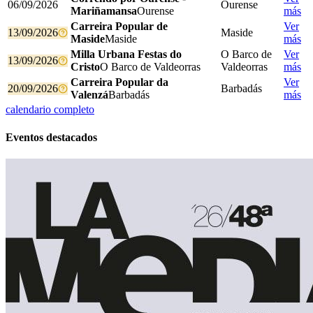
06/09/2026
Ourense
Mariñamansa
Ourense
más
Carreira Popular de
Ver
13/09/2026
Maside
Maside
Maside
más
Milla Urbana Festas do
O Barco de
Ver
13/09/2026
Cristo
O Barco de Valdeorras
Valdeorras
más
Carreira Popular da
Ver
20/09/2026
Barbadás
Valenzá
Barbadás
más
calendario completo
Eventos destacados