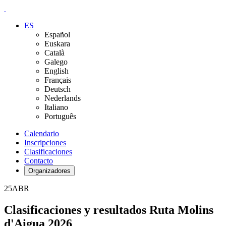
ES
Español
Euskara
Català
Galego
English
Français
Deutsch
Nederlands
Italiano
Português
Calendario
Inscripciones
Clasificaciones
Contacto
Organizadores
25
ABR
Clasificaciones y resultados Ruta Molins
d'Aigua 2026