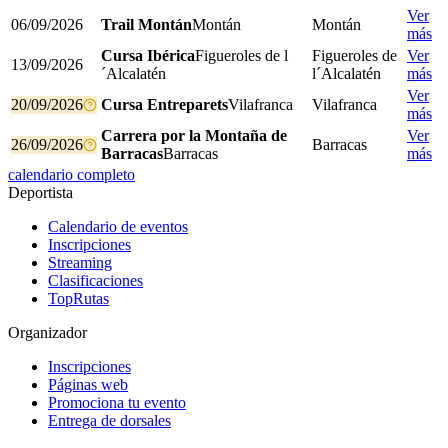
Ver
06/09/2026
Trail Montán
Montán
Montán
más
Cursa Ibérica
Figueroles de l
Figueroles de
Ver
13/09/2026
´Alcalatén
l´Alcalatén
más
Ver
20/09/2026
Cursa Entreparets
Vilafranca
Vilafranca
más
Carrera por la Montaña de
Ver
26/09/2026
Barracas
Barracas
Barracas
más
calendario completo
Deportista
Calendario de eventos
Inscripciones
Streaming
Clasificaciones
TopRutas
Organizador
Inscripciones
Páginas web
Promociona tu evento
Entrega de dorsales