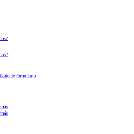
mos?
mos?
siguiente formulario
 más
 más