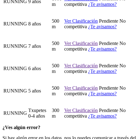
RUNNING
9 años
m
competitiva
¿Te avisamos?
500
Ver Clasificación
Pendiente
No
RUNNING
8 años
m
competitiva
¿Te avisamos?
500
Ver Clasificación
Pendiente
No
RUNNING
7 años
m
competitiva
¿Te avisamos?
500
Ver Clasificación
Pendiente
No
RUNNING
6 años
m
competitiva
¿Te avisamos?
500
Ver Clasificación
Pendiente
No
RUNNING
5 años
m
competitiva
¿Te avisamos?
Txupetes
300
Ver Clasificación
Pendiente
No
RUNNING
0-4 años
m
competitiva
¿Te avisamos?
¿Ves algún error?
Si hay algún error en los datos, nos lo puedes comunicar a través del