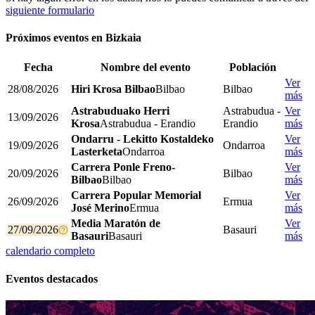
siguiente formulario
Próximos eventos en
Bizkaia
Fecha
Nombre del evento
Población
Ver
28/08/2026
Hiri Krosa Bilbao
Bilbao
Bilbao
más
Astrabuduako Herri
Astrabudua -
Ver
13/09/2026
Krosa
Astrabudua - Erandio
Erandio
más
Ondarru - Lekitto Kostaldeko
Ver
19/09/2026
Ondarroa
Lasterketa
Ondarroa
más
Carrera Ponle Freno-
Ver
20/09/2026
Bilbao
Bilbao
Bilbao
más
Carrera Popular Memorial
Ver
26/09/2026
Ermua
José Merino
Ermua
más
Media Maratón de
Ver
27/09/2026
Basauri
Basauri
Basauri
más
calendario completo
Eventos destacados