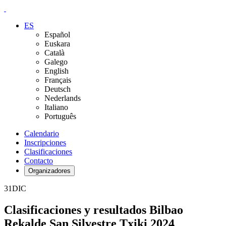
ES
Español
Euskara
Català
Galego
English
Français
Deutsch
Nederlands
Italiano
Português
Calendario
Inscripciones
Clasificaciones
Contacto
Organizadores
31
DIC
Clasificaciones y resultados Bilbao
Rekalde San Silvestre Txiki 2024