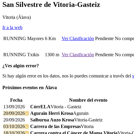
San Silvestre de Vitoria-Gasteiz
Vitoria
(Álava)
Ir a la web
RUNNING
Mayores
6 Km
Ver Clasificación
Pendiente
No compet
RUNNING
Txikis
1300 m
Ver Clasificación
Pendiente
No compet
¿Ves algún error?
Si hay algún error en los datos, nos lo puedes comunicar a través del
Próximos eventos en
Álava
Fecha
Nombre del evento
13/09/2026
CórrELA
Vitoria - Gasteiz
20/09/2026
Agurain Herri Krosa
Agurain
20/09/2026
Salburua Auzo Krosa
Vitoria-Gasteiz
03/10/2026
Carrera de las Empresas
Vitoria
18/10/2026
Carrera contra el Cáncer de Mama Vitoria
Vitoria-