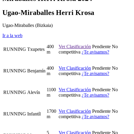
Ugao-Miraballes Herri Krosa
Ugao-Miraballes
(Bizkaia)
Ir a la web
400
Ver Clasificación
Pendiente
No
RUNNING
Txupetes
m
competitiva
¿Te avisamos?
400
Ver Clasificación
Pendiente
No
RUNNING
Benjamín
m
competitiva
¿Te avisamos?
1100
Ver Clasificación
Pendiente
No
RUNNING
Aleví­n
m
competitiva
¿Te avisamos?
1700
Ver Clasificación
Pendiente
No
RUNNING
Infantíl
m
competitiva
¿Te avisamos?
5
Ver Clasificación
Pendiente
No