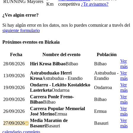
RUNNING
Mayores
Km
competitiva
¿Te avisamos?
¿Ves algún error?
Si hay algún error en los datos, nos lo puedes comunicar a través del
siguiente formulario
Próximos eventos en
Bizkaia
Fecha
Nombre del evento
Población
Ver
28/08/2026
Hiri Krosa Bilbao
Bilbao
Bilbao
más
Astrabuduako Herri
Astrabudua -
Ver
13/09/2026
Krosa
Astrabudua - Erandio
Erandio
más
Ondarru - Lekitto Kostaldeko
Ver
19/09/2026
Ondarroa
Lasterketa
Ondarroa
más
Carrera Ponle Freno-
Ver
20/09/2026
Bilbao
Bilbao
Bilbao
más
Carrera Popular Memorial
Ver
26/09/2026
Ermua
José Merino
Ermua
más
Media Maratón de
Ver
27/09/2026
Basauri
Basauri
Basauri
más
calendario completo