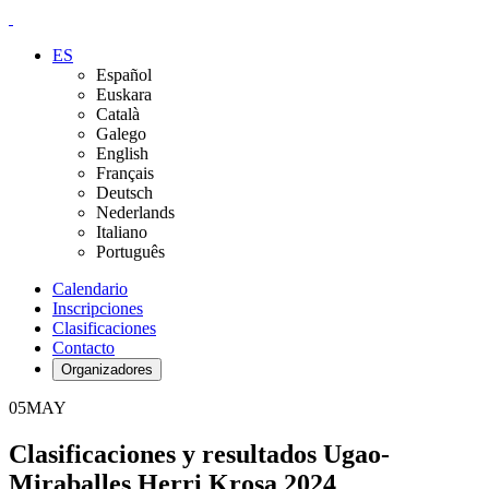
ES
Español
Euskara
Català
Galego
English
Français
Deutsch
Nederlands
Italiano
Português
Calendario
Inscripciones
Clasificaciones
Contacto
Organizadores
05
MAY
Clasificaciones y resultados Ugao-
Miraballes Herri Krosa 2024