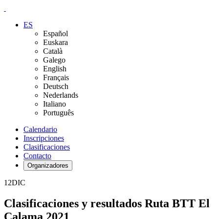
ES
Español
Euskara
Català
Galego
English
Français
Deutsch
Nederlands
Italiano
Português
Calendario
Inscripciones
Clasificaciones
Contacto
Organizadores
12
DIC
Clasificaciones y resultados Ruta BTT El
Calama 2021