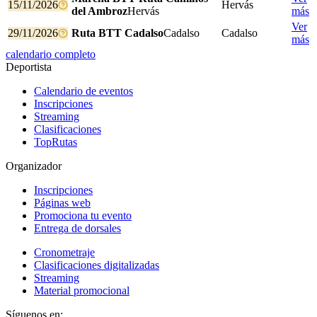
15/11/2026
Hervás
del Ambroz
Hervás
más
Ver
29/11/2026
Ruta BTT Cadalso
Cadalso
Cadalso
más
calendario completo
Deportista
Calendario de eventos
Inscripciones
Streaming
Clasificaciones
TopRutas
Organizador
Inscripciones
Páginas web
Promociona tu evento
Entrega de dorsales
Cronometraje
Clasificaciones digitalizadas
Streaming
Material promocional
Síguenos en: