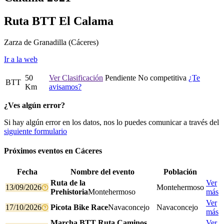
Ruta BTT El Calama
Zarza de Granadilla
(Cáceres)
Ir a la web
50
Ver Clasificación
Pendiente
No competitiva
¿Te
BTT
Km
avisamos?
¿Ves algún error?
Si hay algún error en los datos, nos lo puedes comunicar a través del
siguiente formulario
Próximos eventos en
Cáceres
Fecha
Nombre del evento
Población
Ruta de la
Ver
13/09/2026
Montehermoso
Prehistoria
Montehermoso
más
Ver
17/10/2026
Picota Bike Race
Navaconcejo
Navaconcejo
más
Marcha BTT Ruta Caminos
Ver