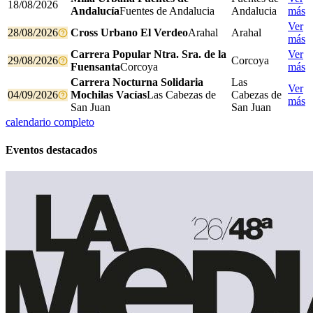
18/08/2026
Andalucía
Fuentes de Andalucia
Andalucia
más
Ver
28/08/2026
Cross Urbano El Verdeo
Arahal
Arahal
más
Carrera Popular Ntra. Sra. de la
Ver
29/08/2026
Corcoya
Fuensanta
Corcoya
más
Carrera Nocturna Solidaria
Las
Ver
04/09/2026
Mochilas Vacías
Las Cabezas de
Cabezas de
más
San Juan
San Juan
calendario completo
Eventos destacados