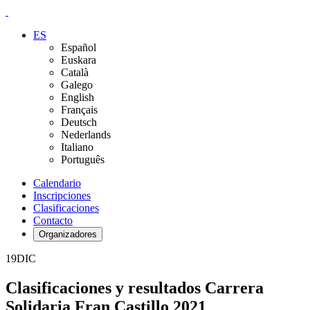
ES
Español
Euskara
Català
Galego
English
Français
Deutsch
Nederlands
Italiano
Português
Calendario
Inscripciones
Clasificaciones
Contacto
Organizadores
19
DIC
Clasificaciones y resultados Carrera
Solidaria Fran Castillo 2021