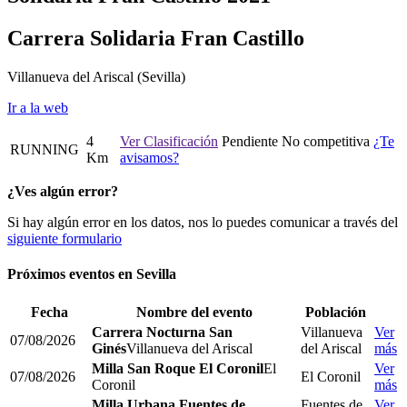
Carrera Solidaria Fran Castillo
Villanueva del Ariscal
(Sevilla)
Ir a la web
4
Ver Clasificación
Pendiente
No competitiva
¿Te
RUNNING
Km
avisamos?
¿Ves algún error?
Si hay algún error en los datos, nos lo puedes comunicar a través del
siguiente formulario
Próximos eventos en
Sevilla
Fecha
Nombre del evento
Población
Carrera Nocturna San
Villanueva
Ver
07/08/2026
Ginés
Villanueva del Ariscal
del Ariscal
más
Milla San Roque El Coronil
El
Ver
07/08/2026
El Coronil
Coronil
más
Milla Urbana Fuentes de
Fuentes de
Ver