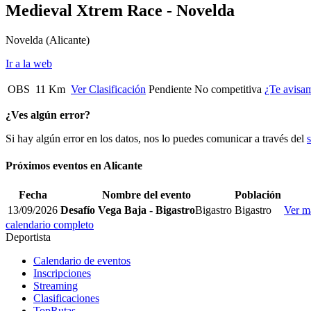
Medieval Xtrem Race - Novelda
Novelda
(Alicante)
Ir a la web
OBS
11 Km
Ver Clasificación
Pendiente
No competitiva
¿Te avisa
¿Ves algún error?
Si hay algún error en los datos, nos lo puedes comunicar a través del
Próximos eventos en
Alicante
Fecha
Nombre del evento
Población
13/09/2026
Desafío Vega Baja - Bigastro
Bigastro
Bigastro
Ver m
calendario completo
Deportista
Calendario de eventos
Inscripciones
Streaming
Clasificaciones
TopRutas