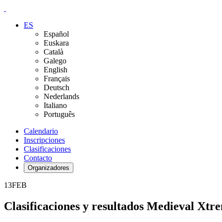
ES
Español
Euskara
Català
Galego
English
Français
Deutsch
Nederlands
Italiano
Português
Calendario
Inscripciones
Clasificaciones
Contacto
Organizadores
13
FEB
Clasificaciones y resultados Medieval Xtr