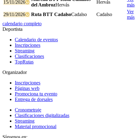
15/11/2026
Hervás
del Ambroz
Hervás
más
Ver
29/11/2026
Ruta BTT Cadalso
Cadalso
Cadalso
más
calendario completo
Deportista
Calendario de eventos
Inscripciones
Streaming
Clasificaciones
TopRutas
Organizador
Inscripciones
Páginas web
Promociona tu evento
Entrega de dorsales
Cronometraje
Clasificaciones digitalizadas
Streaming
Material promocional
Síguenos en: