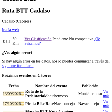
Ruta BTT Cadalso
Cadalso
(Cáceres)
Ir a la web
50
Ver Clasificación
Pendiente
No competitiva
¿Te
BTT
Km
avisamos?
¿Ves algún error?
Si hay algún error en los datos, nos lo puedes comunicar a través del
siguiente formulario
Próximos eventos en
Cáceres
Fecha
Nombre del evento
Población
Ruta de la
Ver
13/09/2026
Montehermoso
Prehistoria
Montehermoso
más
Ver
17/10/2026
Picota Bike Race
Navaconcejo
Navaconcejo
más
Marcha BTT Ruta Caminos
Ver