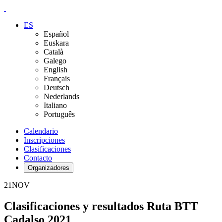
ES
Español
Euskara
Català
Galego
English
Français
Deutsch
Nederlands
Italiano
Português
Calendario
Inscripciones
Clasificaciones
Contacto
Organizadores
21
NOV
Clasificaciones y resultados Ruta BTT
Cadalso 2021