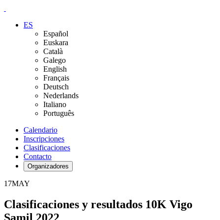
ES
Español
Euskara
Català
Galego
English
Français
Deutsch
Nederlands
Italiano
Português
Calendario
Inscripciones
Clasificaciones
Contacto
Organizadores
17
MAY
Clasificaciones y resultados 10K Vigo
Samil 2022