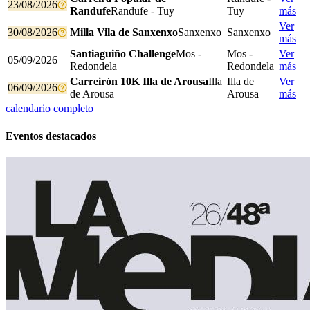
23/08/2026
Randufe
Randufe - Tuy
Tuy
más
Ver
30/08/2026
Milla Vila de Sanxenxo
Sanxenxo
Sanxenxo
más
Santiaguiño Challenge
Mos -
Mos -
Ver
05/09/2026
Redondela
Redondela
más
Carreirón 10K Illa de Arousa
Illa
Illa de
Ver
06/09/2026
de Arousa
Arousa
más
calendario completo
Eventos destacados