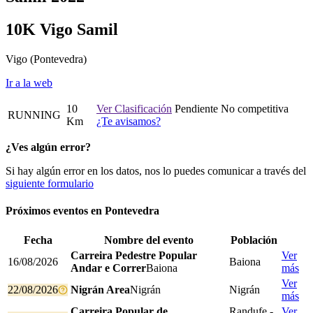
10K Vigo Samil
Vigo
(Pontevedra)
Ir a la web
10
Ver Clasificación
Pendiente
No competitiva
RUNNING
Km
¿Te avisamos?
¿Ves algún error?
Si hay algún error en los datos, nos lo puedes comunicar a través del
siguiente formulario
Próximos eventos en
Pontevedra
Fecha
Nombre del evento
Población
Carreira Pedestre Popular
Ver
16/08/2026
Baiona
Andar e Correr
Baiona
más
Ver
22/08/2026
Nigrán Area
Nigrán
Nigrán
más
Carreira Popular de
Randufe -
Ver