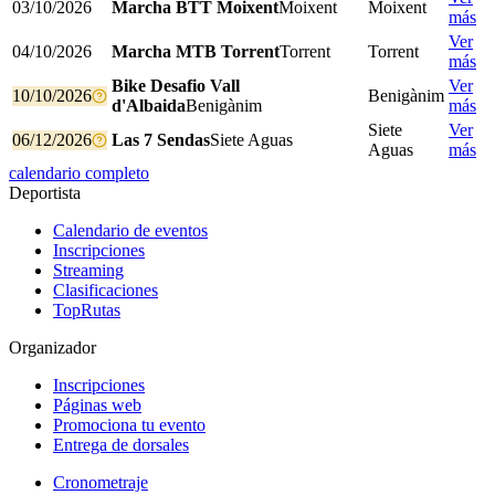
03/10/2026
Marcha BTT Moixent
Moixent
Moixent
más
Ver
04/10/2026
Marcha MTB Torrent
Torrent
Torrent
más
Bike Desafio Vall
Ver
10/10/2026
Benigànim
d'Albaida
Benigànim
más
Siete
Ver
06/12/2026
Las 7 Sendas
Siete Aguas
Aguas
más
calendario completo
Deportista
Calendario de eventos
Inscripciones
Streaming
Clasificaciones
TopRutas
Organizador
Inscripciones
Páginas web
Promociona tu evento
Entrega de dorsales
Cronometraje