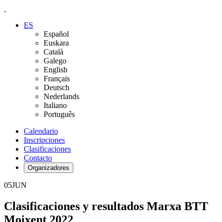
ES
Español
Euskara
Català
Galego
English
Français
Deutsch
Nederlands
Italiano
Português
Calendario
Inscripciones
Clasificaciones
Contacto
Organizadores
05
JUN
Clasificaciones y resultados Marxa BTT
Moixent 2022