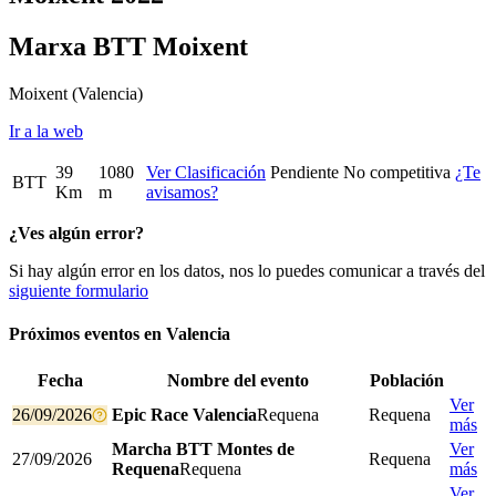
Marxa BTT Moixent
Moixent
(Valencia)
Ir a la web
39
1080
Ver Clasificación
Pendiente
No competitiva
¿Te
BTT
Km
m
avisamos?
¿Ves algún error?
Si hay algún error en los datos, nos lo puedes comunicar a través del
siguiente formulario
Próximos eventos en
Valencia
Fecha
Nombre del evento
Población
Ver
26/09/2026
Epic Race Valencia
Requena
Requena
más
Marcha BTT Montes de
Ver
27/09/2026
Requena
Requena
Requena
más
Ver