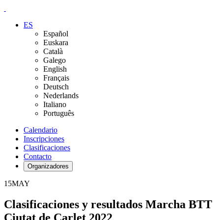
ES
Español
Euskara
Català
Galego
English
Français
Deutsch
Nederlands
Italiano
Português
Calendario
Inscripciones
Clasificaciones
Contacto
Organizadores
15
MAY
Clasificaciones y resultados Marcha BTT
Ciutat de Carlet 2022