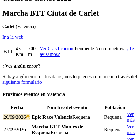
Marcha BTT Ciutat de Carlet
Carlet
(Valencia)
Ir a la web
43
700
Ver Clasificación
Pendiente
No competitiva
¿Te
BTT
Km
m
avisamos?
¿Ves algún error?
Si hay algún error en los datos, nos lo puedes comunicar a través del
siguiente formulario
Próximos eventos en
Valencia
Fecha
Nombre del evento
Población
Ver
26/09/2026
Epic Race Valencia
Requena
Requena
más
Marcha BTT Montes de
Ver
27/09/2026
Requena
Requena
Requena
más
Ver