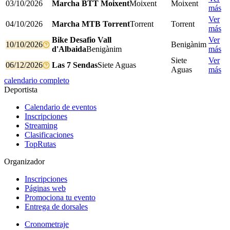
03/10/2026
Marcha BTT Moixent
Moixent
Moixent
más
Ver
04/10/2026
Marcha MTB Torrent
Torrent
Torrent
más
Bike Desafio Vall
Ver
10/10/2026
Benigànim
d'Albaida
Benigànim
más
Siete
Ver
06/12/2026
Las 7 Sendas
Siete Aguas
Aguas
más
calendario completo
Deportista
Calendario de eventos
Inscripciones
Streaming
Clasificaciones
TopRutas
Organizador
Inscripciones
Páginas web
Promociona tu evento
Entrega de dorsales
Cronometraje