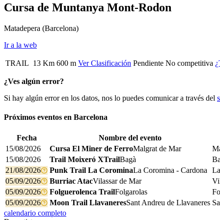
Cursa de Muntanya Mont-Rodon
Matadepera
(Barcelona)
Ir a la web
TRAIL
13 Km
600 m
Ver Clasificación
Pendiente
No competitiva
¿
¿Ves algún error?
Si hay algún error en los datos, nos lo puedes comunicar a través del
Próximos eventos en
Barcelona
Fecha
Nombre del evento
15/08/2026
Cursa El Miner de Ferro
Malgrat de Mar
Ma
15/08/2026
Trail Moixeró XTrail
Bagà
B
21/08/2026
Punk Trail La Coromina
La Coromina - Cardona
La
05/09/2026
Burriac Atac
Vilassar de Mar
Vi
05/09/2026
Folguerolenca Trail
Folgarolas​​
Fo
05/09/2026
Moon Trail Llavaneres
Sant Andreu de Llavaneres
Sa
calendario completo