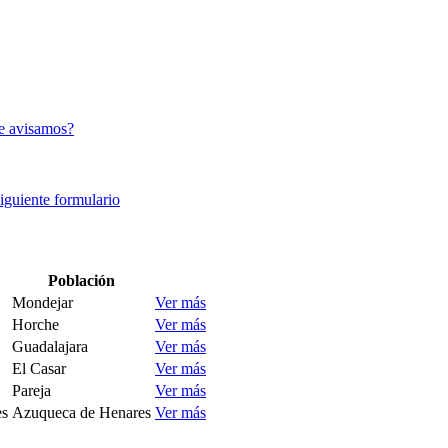
e avisamos?
siguiente formulario
Población
Mondejar
Ver más
Horche
Ver más
Guadalajara
Ver más
El Casar
Ver más
Pareja
Ver más
es
Azuqueca de Henares
Ver más