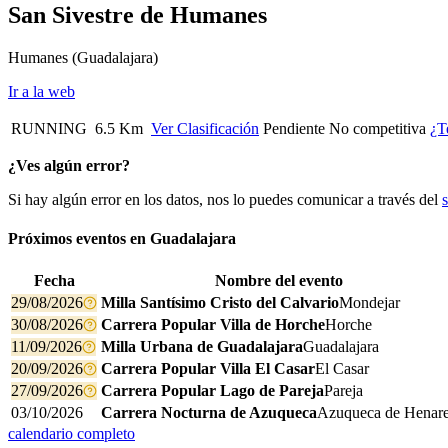
San Sivestre de Humanes
Humanes
(Guadalajara)
Ir a la web
RUNNING
6.5 Km
Ver Clasificación
Pendiente
No competitiva
¿T
¿Ves algún error?
Si hay algún error en los datos, nos lo puedes comunicar a través del
Próximos eventos en
Guadalajara
Fecha
Nombre del evento
29/08/2026
Milla Santísimo Cristo del Calvario
Mondejar
30/08/2026
Carrera Popular Villa de Horche
Horche
11/09/2026
Milla Urbana de Guadalajara
Guadalajara
20/09/2026
Carrera Popular Villa El Casar
El Casar
27/09/2026
Carrera Popular Lago de Pareja
Pareja
03/10/2026
Carrera Nocturna de Azuqueca
Azuqueca de Henar
calendario completo