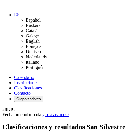
ES
Español
Euskara
Català
Galego
English
Français
Deutsch
Nederlands
Italiano
Português
Calendario
Inscripciones
Clasificaciones
Contacto
Organizadores
28
DIC
Fecha no confirmada
¿Te avisamos?
Clasificaciones y resultados San Silvestre