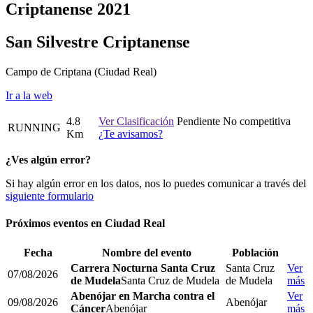
Criptanense 2021
San Silvestre Criptanense
Campo de Criptana
(Ciudad Real)
Ir a la web
4.8
Ver Clasificación
Pendiente
No competitiva
RUNNING
Km
¿Te avisamos?
¿Ves algún error?
Si hay algún error en los datos, nos lo puedes comunicar a través del
siguiente formulario
Próximos eventos en
Ciudad Real
Fecha
Nombre del evento
Población
Carrera Nocturna Santa Cruz
Santa Cruz
Ver
07/08/2026
de Mudela
Santa Cruz de Mudela
de Mudela
más
Abenójar en Marcha contra el
Ver
09/08/2026
Abenójar
Cáncer
Abenójar
más