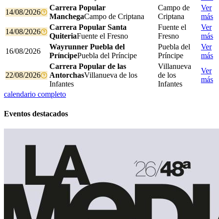
Carrera Popular
Campo de
Ver
14/08/2026
Manchega
Campo de Criptana
Criptana
más
Carrera Popular Santa
Fuente el
Ver
14/08/2026
Quiteria
Fuente el Fresno
Fresno
más
Wayrunner Puebla del
Puebla del
Ver
16/08/2026
Príncipe
Puebla del Príncipe
Príncipe
más
Carrera Popular de las
Villanueva
Ver
22/08/2026
Antorchas
Villanueva de los
de los
más
Infantes
Infantes
calendario completo
Eventos destacados