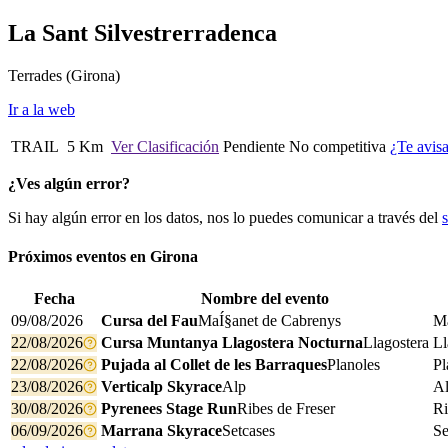
La Sant Silvestrerradenca
Terrades
(Girona)
Ir a la web
TRAIL
5 Km
Ver Clasificación
Pendiente
No competitiva
¿Te avis
¿Ves algún error?
Si hay algún error en los datos, nos lo puedes comunicar a través del
Próximos eventos en
Girona
Fecha
Nombre del evento
09/08/2026
Cursa del Fau
MaÍ§anet de Cabrenys
Ma
22/08/2026
Cursa Muntanya Llagostera Nocturna
Llagostera
Ll
22/08/2026
Pujada al Collet de les Barraques
Planoles
Pl
23/08/2026
Verticalp Skyrace
Alp
A
30/08/2026
Pyrenees Stage Run
Ribes de Freser
Ri
06/09/2026
Marrana Skyrace
Setcases
Se