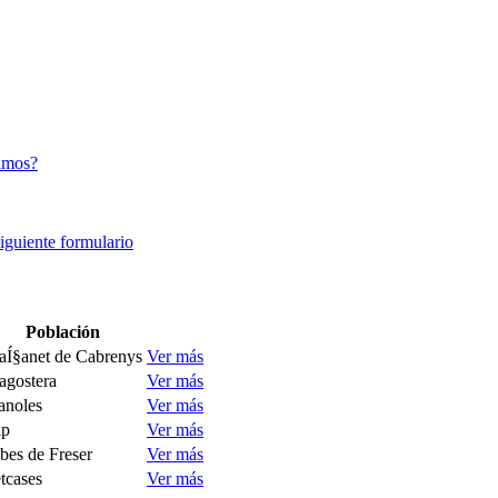
amos?
siguiente formulario
Población
Í§anet de Cabrenys
Ver más
agostera
Ver más
anoles
Ver más
lp
Ver más
bes de Freser
Ver más
tcases
Ver más