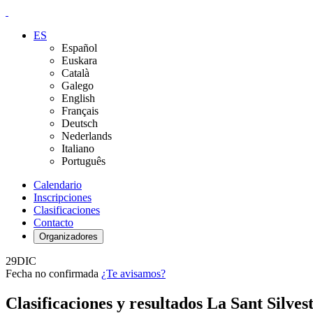
ES
Español
Euskara
Català
Galego
English
Français
Deutsch
Nederlands
Italiano
Português
Calendario
Inscripciones
Clasificaciones
Contacto
Organizadores
29
DIC
Fecha no confirmada
¿Te avisamos?
Clasificaciones y resultados La Sant Silve