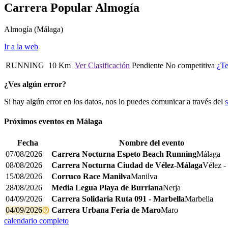
Carrera Popular Almogía
Almogía
(Málaga)
Ir a la web
RUNNING
10 Km
Ver Clasificación
Pendiente
No competitiva
¿Te
¿Ves algún error?
Si hay algún error en los datos, nos lo puedes comunicar a través del
Próximos eventos en
Málaga
Fecha
Nombre del evento
07/08/2026
Carrera Nocturna Espeto Beach Running
Málaga
08/08/2026
Carrera Nocturna Ciudad de Vélez-Málaga
Vélez -
15/08/2026
Corruco Race Manilva
Manilva
28/08/2026
Media Legua Playa de Burriana
Nerja
04/09/2026
Carrera Solidaria Ruta 091 - Marbella
Marbella
04/09/2026
Carrera Urbana Feria de Maro
Maro
calendario completo