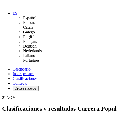
ES
Español
Euskara
Català
Galego
English
Français
Deutsch
Nederlands
Italiano
Português
Calendario
Inscripciones
Clasificaciones
Contacto
Organizadores
21
NOV
Clasificaciones y resultados Carrera Popu