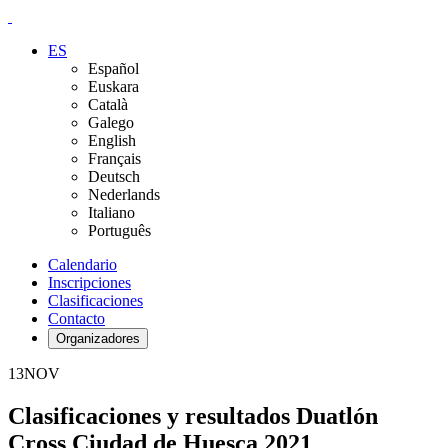
ES
Español
Euskara
Català
Galego
English
Français
Deutsch
Nederlands
Italiano
Português
Calendario
Inscripciones
Clasificaciones
Contacto
Organizadores
13
NOV
Clasificaciones y resultados Duatlón
Cross Ciudad de Huesca 2021