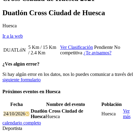
Duatlón Cross Ciudad de Huesca
Huesca
Ir a la web
5 Km / 15 Km
Ver Clasificación
Pendiente
No
DUATLóN
/ 2.4 Km
competitiva
¿Te avisamos?
¿Ves algún error?
Si hay algún error en los datos, nos lo puedes comunicar a través del
siguiente formulario
Próximos eventos en
Huesca
Fecha
Nombre del evento
Población
Duatlón Cross Ciudad de
Ver
24/10/2026
Huesca
Huesca
Huesca
más
calendario completo
Deportista