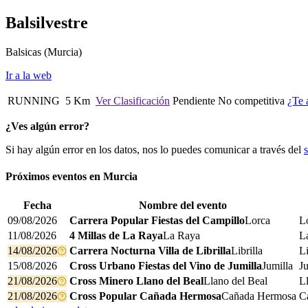
Balsilvestre
Balsicas
(Murcia)
Ir a la web
RUNNING
5 Km
Ver Clasificación
Pendiente
No competitiva
¿Te 
¿Ves algún error?
Si hay algún error en los datos, nos lo puedes comunicar a través del
Próximos eventos en
Murcia
Fecha
Nombre del evento
09/08/2026
Carrera Popular Fiestas del Campillo
Lorca
L
11/08/2026
4 Millas de La Raya
La Raya
L
14/08/2026
Carrera Nocturna Villa de Librilla
Librilla
Li
15/08/2026
Cross Urbano Fiestas del Vino de Jumilla
Jumilla
Ju
21/08/2026
Cross Minero Llano del Beal
Llano del Beal
L
21/08/2026
Cross Popular Cañada Hermosa
Cañada Hermosa
C