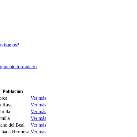
avisamos?
siguiente formulario
Población
orca
Ver más
a Raya
Ver más
brilla
Ver más
milla
Ver más
lano del Beal
Ver más
añada Hermosa
Ver más