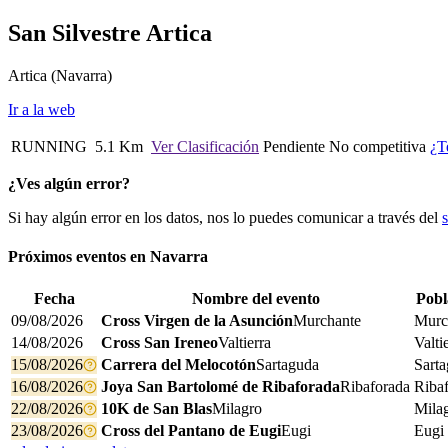
San Silvestre Artica
Artica
(Navarra)
Ir a la web
RUNNING
5.1 Km
Ver Clasificación
Pendiente
No competitiva
¿T
¿Ves algún error?
Si hay algún error en los datos, nos lo puedes comunicar a través del
Próximos eventos en
Navarra
Fecha
Nombre del evento
Pobl
09/08/2026
Cross Virgen de la Asunción
Murchante
Murc
14/08/2026
Cross San Ireneo
Valtierra
Valti
15/08/2026
Carrera del Melocotón
Sartaguda
Sart
16/08/2026
Joya San Bartolomé de Ribaforada
Ribaforada
Riba
22/08/2026
10K de San Blas
Milagro
Mila
23/08/2026
Cross del Pantano de Eugi
Eugi
Eugi