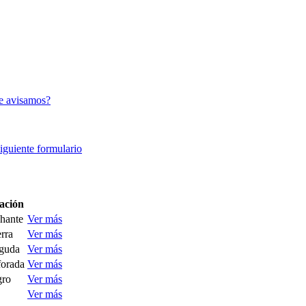
e avisamos?
siguiente formulario
ación
hante
Ver más
erra
Ver más
aguda
Ver más
forada
Ver más
gro
Ver más
Ver más