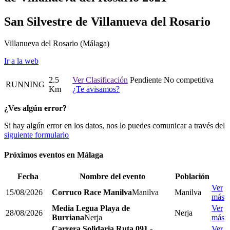
San Silvestre de Villanueva del Rosario
Villanueva del Rosario
(Málaga)
Ir a la web
2.5
Ver Clasificación
Pendiente
No competitiva
RUNNING
Km
¿Te avisamos?
¿Ves algún error?
Si hay algún error en los datos, nos lo puedes comunicar a través del
siguiente formulario
Próximos eventos en
Málaga
Fecha
Nombre del evento
Población
Ver
15/08/2026
Corruco Race Manilva
Manilva
Manilva
más
Media Legua Playa de
Ver
28/08/2026
Nerja
Burriana
Nerja
más
Carrera Solidaria Ruta 091 -
Ver