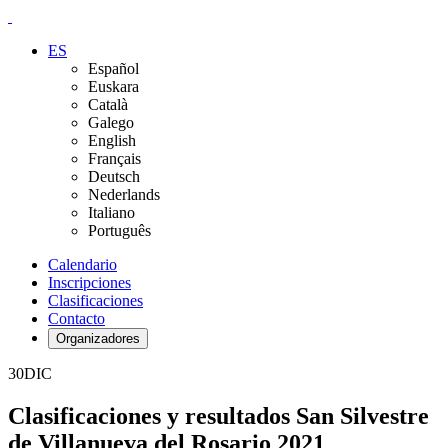
ES
Español
Euskara
Català
Galego
English
Français
Deutsch
Nederlands
Italiano
Português
Calendario
Inscripciones
Clasificaciones
Contacto
Organizadores
30
DIC
Clasificaciones y resultados San Silvestre
de Villanueva del Rosario 2021