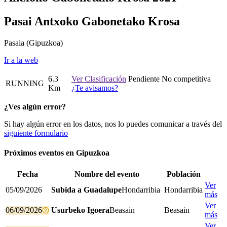
Pasai Antxoko Gabonetako Krosa
Pasaia
(Gipuzkoa)
Ir a la web
6.3
Ver Clasificación
Pendiente
No competitiva
RUNNING
Km
¿Te avisamos?
¿Ves algún error?
Si hay algún error en los datos, nos lo puedes comunicar a través del
siguiente formulario
Próximos eventos en
Gipuzkoa
Fecha
Nombre del evento
Población
Ver
05/09/2026
Subida a Guadalupe
Hondarribia
Hondarribia
más
Ver
06/09/2026
Usurbeko Igoera
Beasain
Beasain
más
Ver