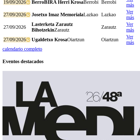
19/09/2026
BerroBIRA Herri Krosa
Berrobi
Berrobi
más
Ver
27/09/2026
Josetxo Imaz Memoriala
Lazkao
Lazkao
más
Lasterketa Zarautz
Ver
27/09/2026
Zarautz
Bihotzekin
Zarautz
más
Ver
27/09/2026
Ugaldetxo Krosa
Oiartzun
Oiartzun
más
calendario completo
Eventos destacados