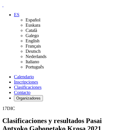
ES
Español
Euskara
Català
Galego
English
Français
Deutsch
Nederlands
Italiano
Português
Calendario
Inscripciones
Clasificaciones
Contacto
Organizadores
17
DIC
Clasificaciones y resultados Pasai
Antxoko Gabonetako Krosa 2021